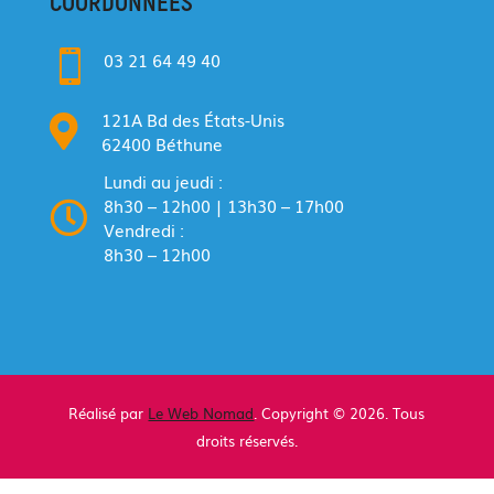
COORDONNÉES

03 21 64 49 40
121A Bd des États-Unis

62400 Béthune
Lundi au jeudi :
8h30 – 12h00 | 13h30 – 17h00

Vendredi :
8h30 – 12h00
Réalisé par
Le Web Nomad
. Copyright © 2026. Tous
droits réservés.