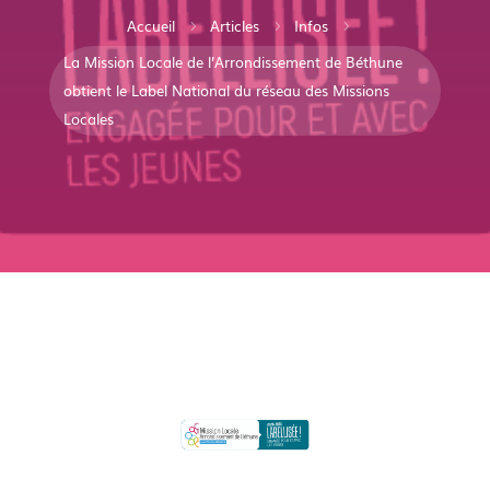
Accueil
Articles
Infos
5
5
5
La Mission Locale de l’Arrondissement de Béthune
obtient le Label National du réseau des Missions
Locales