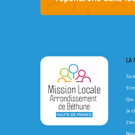
LA 
Ta m
S’in
Qui
Je 
J’a
Nou