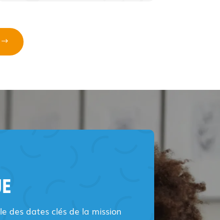
UE
e des dates clés de la mission