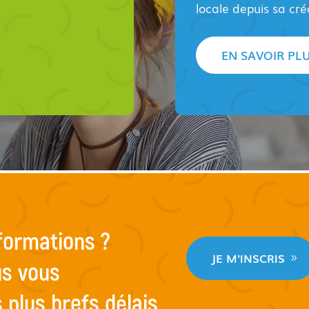
locale depuis sa cr
EN SAVOIR PL
nformations ?
JE M'INSCRIS
us vous
plus brefs délais.