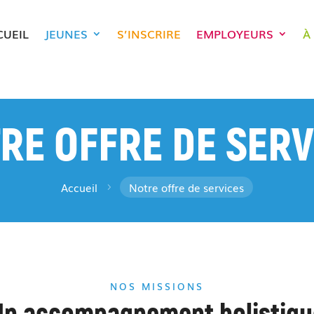
CUEIL
JEUNES
S’INSCRIRE
EMPLOYEURS
À
RE OFFRE DE SERV
Accueil
Notre offre de services
5
NOS MISSIONS
Un accompagnement holistiqu