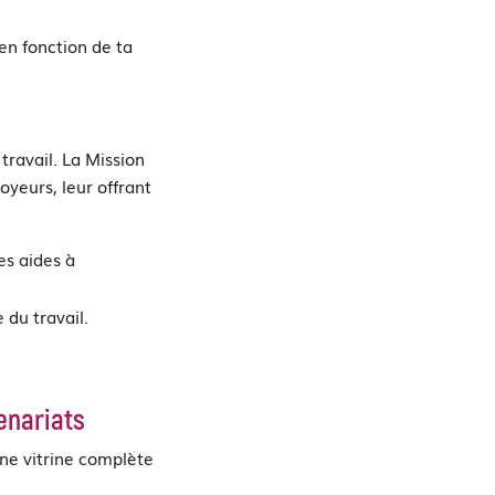
en fonction de ta
travail. La Mission
yeurs, leur offrant
les aides à
du travail.
enariats
une vitrine complète