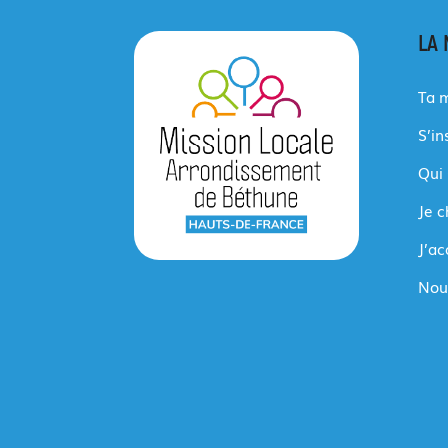
LA 
Ta m
S’in
Qui
Je 
J’a
Nou