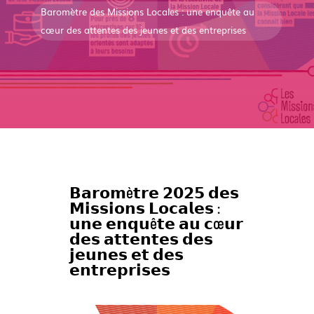
Baromètre des Missions Locales : une enquête au
cœur des attentes des jeunes et des entreprises
𝗕𝗮𝗿𝗼𝗺è𝘁𝗿𝗲 𝟮𝟬𝟮𝟱 𝗱𝗲𝘀
𝗠𝗶𝘀𝘀𝗶𝗼𝗻𝘀 𝗟𝗼𝗰𝗮𝗹𝗲𝘀 :
𝘂𝗻𝗲 𝗲𝗻𝗾𝘂ê𝘁𝗲 𝗮𝘂 𝗰œ𝘂𝗿
𝗱𝗲𝘀 𝗮𝘁𝘁𝗲𝗻𝘁𝗲𝘀 𝗱𝗲𝘀
𝗷𝗲𝘂𝗻𝗲𝘀 𝗲𝘁 𝗱𝗲𝘀
𝗲𝗻𝘁𝗿𝗲𝗽𝗿𝗶𝘀𝗲𝘀