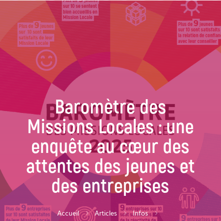
Baromètre des
Missions Locales : une
enquête au cœur des
attentes des jeunes et
des entreprises
Accueil
Articles
Infos
5
5
5