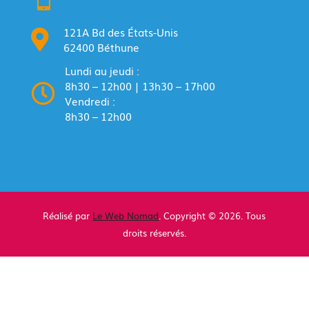
121A Bd des États-Unis

62400 Béthune
Lundi au jeudi :
8h30 – 12h00 | 13h30 – 17h00

Vendredi :
8h30 – 12h00
Réalisé par
Le Web Nomad
. Copyright © 2026. Tous
droits réservés.